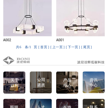
A002
A001
共
6
条/
1
页 [
首页
] [
上一页
] [
下一页
] [
尾页
]